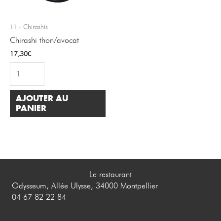
11 - Chirashis
Chirashi thon/avocat
17,30
€
AJOUTER AU
PANIER
Le restaurant
Odysseum, Allée Ulysse, 34000 Montpellier
04 67 82 22 84