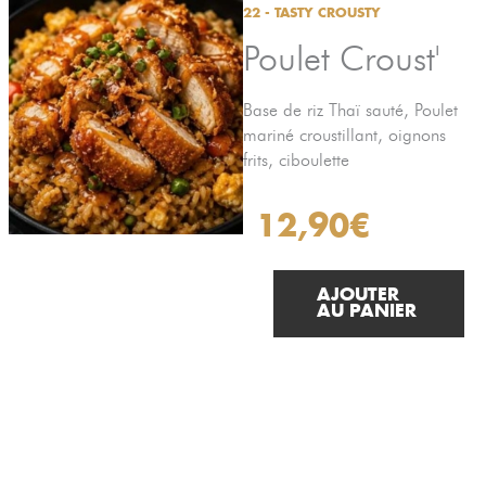
Aller
22 - TASTY CROUSTY
au
Poulet Croust'
contenu
Base de riz Thaï sauté, Poulet
mariné croustillant, oignons
frits, ciboulette
12,90
€
AJOUTER
AU PANIER