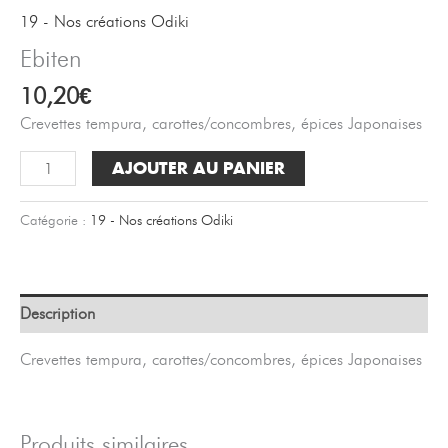
19 - Nos créations Odiki
Ebiten
10,20
€
Crevettes tempura, carottes/concombres, épices Japonaises
quantité
AJOUTER AU PANIER
de
Ebiten
Catégorie :
19 - Nos créations Odiki
Description
Crevettes tempura, carottes/concombres, épices Japonaises
Produits similaires