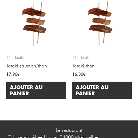
14 - Tataki
14 - Tataki
Tataki saumon/thon
Tataki thon
17,90
€
16,30
€
AJOUTER AU
AJOUTER AU
PANIER
PANIER
Le restaurant
Odysseum, Allée Ulysse, 34000 Montpellier