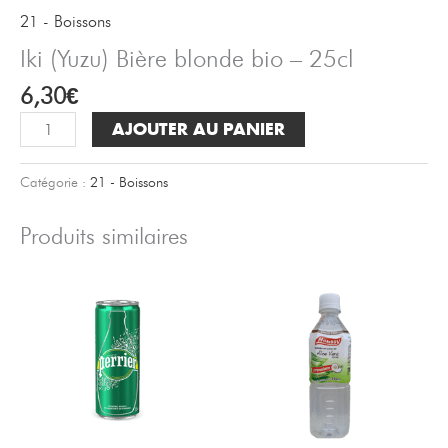
21 - Boissons
Iki (Yuzu) Bière blonde bio – 25cl
6,30
€
quantité
AJOUTER AU PANIER
de
Iki
Catégorie :
21 - Boissons
(Yuzu)
Bière
Produits similaires
blonde
bio
-
25cl