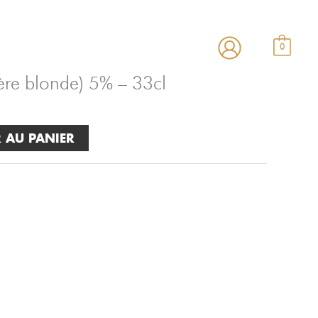
estaurant
Carte
Contact
0
ière blonde) 5% – 33cl
 AU PANIER