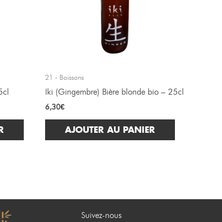
21 - Boissons
5cl
Iki (Gingembre) Bière blonde bio – 25cl
6,30
€
R
AJOUTER AU PANIER
Suivez-nous