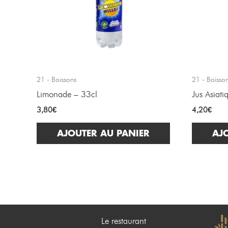
21 - Boissons
21 - Boisso
Limonade – 33cl
Jus Asiat
3,80
€
4,20
€
AJOUTER AU PANIER
AJ
Le restaurant