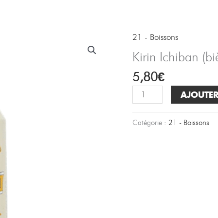
R
21 - Boissons
Kirin Ichiban (b
5,80
€
quantité
AJOUTER
de
Kirin
Catégorie :
21 - Boissons
Ichiban
(bière
blonde)
5%
-
33cl