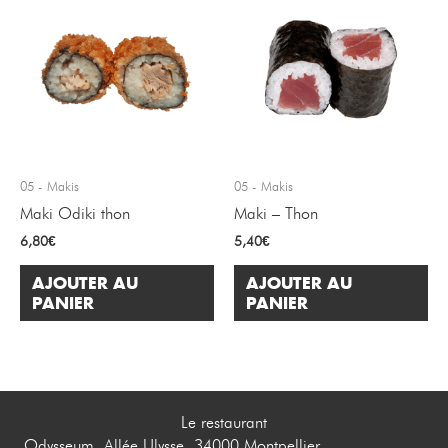
05 - Makis
05 - Makis
Maki Odiki thon
Maki – Thon
6,80
€
5,40
€
AJOUTER AU
AJOUTER AU
PANIER
PANIER
Le restaurant
Odysseum, Allée Ulysse, 34000 Montpellier