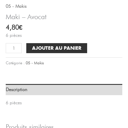
05 - Makis
Maki – Avocat
4,80
€
6 pièces
quantité
AJOUTER AU PANIER
de
Maki
Catégorie :
05 - Makis
-
Avocat
Description
6 pièces
Produits similaires