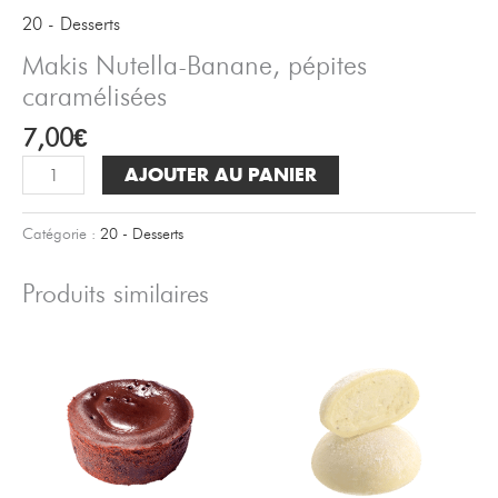
20 - Desserts
Makis Nutella-Banane, pépites
caramélisées
7,00
€
quantité
AJOUTER AU PANIER
de
Makis
Catégorie :
20 - Desserts
Nutella-
Banane,
Produits similaires
pépites
caramélisées