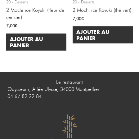
20 - Desserts
20 - Desserts
2 Mochi ice Koyuki (fleur de
2 Mochi ice Koyuki (thé vert)
cerisier)
7,00
€
7,00
€
AJOUTER AU
PANIER
AJOUTER AU
PANIER
Le restaurant
Odysseum, Allée Ulysse, 34000 Montpellier
04 67 82 22 84