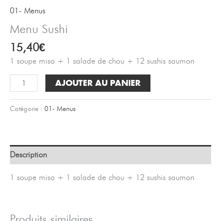
01- Menus
Menu Sushi
15,40
€
1 soupe miso + 1 salade de chou + 12 sushis saumon
quantité
AJOUTER AU PANIER
de
Menu
Catégorie :
01- Menus
Sushi
Description
1 soupe miso + 1 salade de chou + 12 sushis saumon
Produits similaires