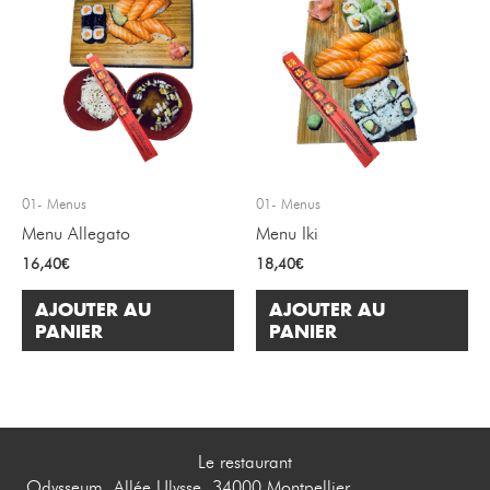
01- Menus
01- Menus
Menu Allegato
Menu Iki
16,40
€
18,40
€
AJOUTER AU
AJOUTER AU
PANIER
PANIER
Le restaurant
Odysseum, Allée Ulysse, 34000 Montpellier