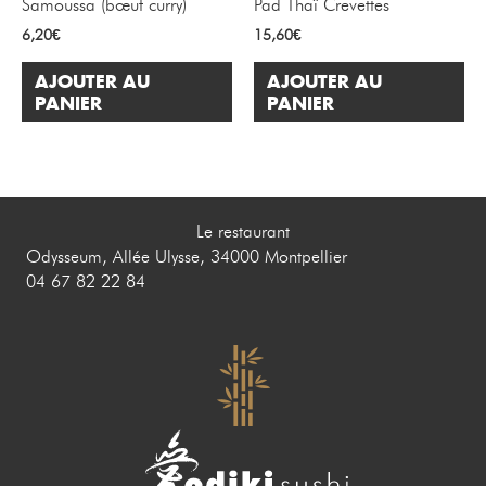
Samoussa (bœuf curry)
Pad Thaï Crevettes
6,20
€
15,60
€
AJOUTER AU
AJOUTER AU
PANIER
PANIER
Le restaurant
Odysseum, Allée Ulysse, 34000 Montpellier
04 67 82 22 84