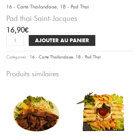
16 - Carte Thaïlandaise
,
18 - Pad Thaï
Pad thai Saint-Jacques
16,90
€
quantité
AJOUTER AU PANIER
de
Pad
Catégories :
16 - Carte Thaïlandaise
,
18 - Pad Thaï
thai
Saint-
Produits similaires
Jacques