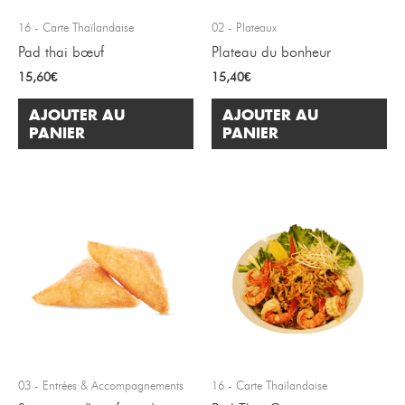
16 - Carte Thaïlandaise
02 - Plateaux
Pad thai bœuf
Plateau du bonheur
15,60
€
15,40
€
AJOUTER AU
AJOUTER AU
PANIER
PANIER
03 - Entrées & Accompagnements
16 - Carte Thaïlandaise