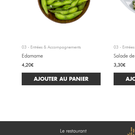
03 - Entrées & Accompagnements
03 - Entré
Edamame
Salade de
4,20
€
3,30
€
AJOUTER AU PANIER
AJ
Le restaurant