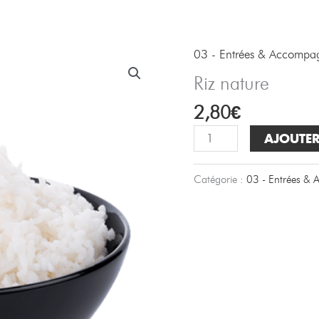
R
03 - Entrées & Accompa
Riz nature
2,80
€
quantité
AJOUTER
de
Riz
Catégorie :
03 - Entrées &
nature