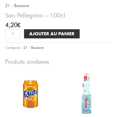
21 - Boissons
San Pellegrino – 100cl
4,20
€
quantité
AJOUTER AU PANIER
de
San
Catégorie :
21 - Boissons
Pellegrino
-
Produits similaires
100cl