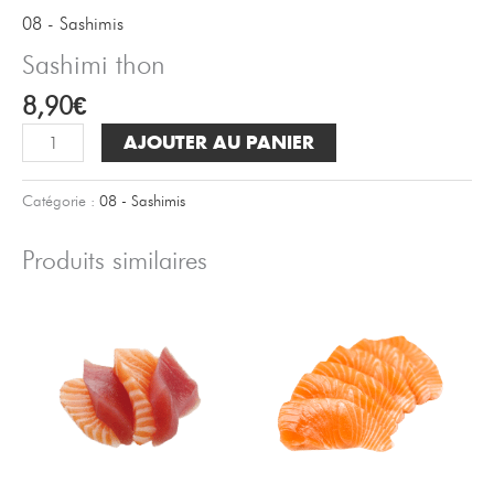
08 - Sashimis
Sashimi thon
8,90
€
quantité
AJOUTER AU PANIER
de
Sashimi
Catégorie :
08 - Sashimis
thon
Produits similaires