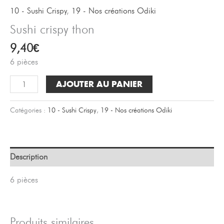
10 - Sushi Crispy
,
19 - Nos créations Odiki
Sushi crispy thon
9,40
€
6 pièces
quantité
AJOUTER AU PANIER
de
Sushi
Catégories :
10 - Sushi Crispy
,
19 - Nos créations Odiki
crispy
thon
Description
6 pièces
Produits similaires