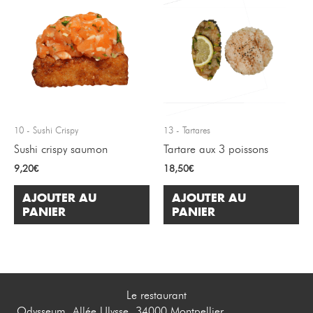
10 - Sushi Crispy
13 - Tartares
Sushi crispy saumon
Tartare aux 3 poissons
9,20
€
18,50
€
AJOUTER AU
AJOUTER AU
PANIER
PANIER
Le restaurant
Odysseum, Allée Ulysse, 34000 Montpellier