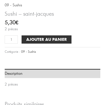
09 - Sushis
Sushi – saint-jacques
5,30
€
2 pièces
quantité
AJOUTER AU PANIER
de
Sushi
Catégorie :
09 - Sushis
-
saint-
jacques
Description
2 pièces
Produits similaires