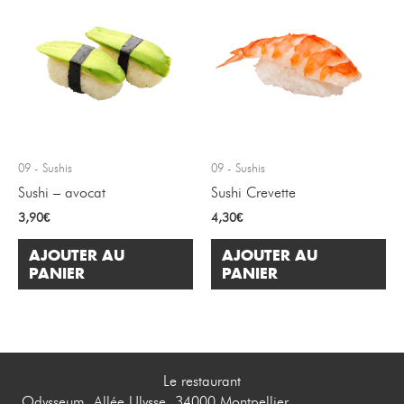
09 - Sushis
09 - Sushis
Sushi – avocat
Sushi Crevette
3,90
€
4,30
€
AJOUTER AU
AJOUTER AU
PANIER
PANIER
Le restaurant
Odysseum, Allée Ulysse, 34000 Montpellier