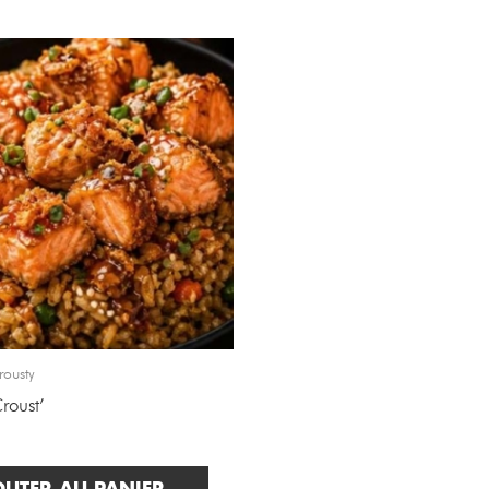
rousty
roust’
OUTER AU PANIER