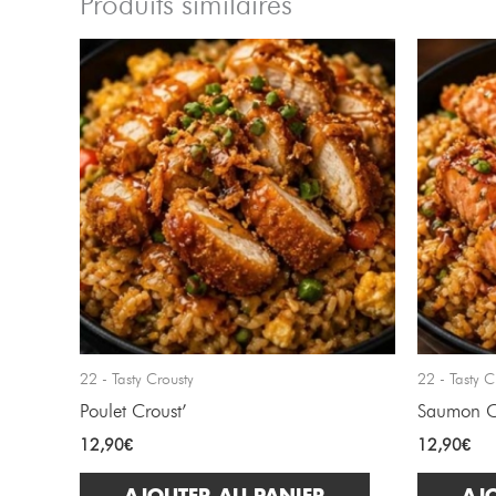
Produits similaires
22 - Tasty Crousty
22 - Tasty C
Poulet Croust’
Saumon C
12,90
€
12,90
€
AJOUTER AU PANIER
AJ