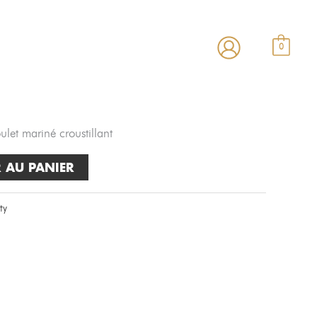
estaurant
Carte
Contact
0
ulet mariné croustillant
 AU PANIER
ty