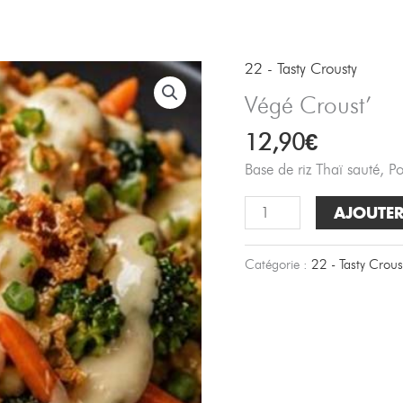
R
22 - Tasty Crousty
Végé Croust’
12,90
€
Base de riz Thaï sauté, Po
quantité
AJOUTER
de
Végé
Catégorie :
22 - Tasty Crous
Croust'