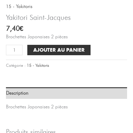
15 - Yakitoris
Yakitori Saint-Jacques
7,40
€
Brochettes Japonaises 2 pièces
quantité
AJOUTER AU PANIER
de
Yakitori
Catégorie :
15 - Yakitoris
Saint-
Jacques
Description
Brochettes Japonaises 2 pièces
Produits similaires