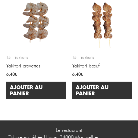
15 - Yakitoris
15 - Yakitoris
Yakitori crevettes
Yakitori bœuf
6,40
€
6,40
€
AJOUTER AU
AJOUTER AU
PANIER
PANIER
Le restaurant
Odysseum, Allée Ulysse, 34000 Montpellier