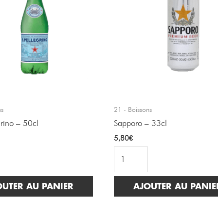
ns
21 - Boissons
grino – 50cl
Sapporo – 33cl
5,80
€
OUTER AU PANIER
AJOUTER AU PANIE