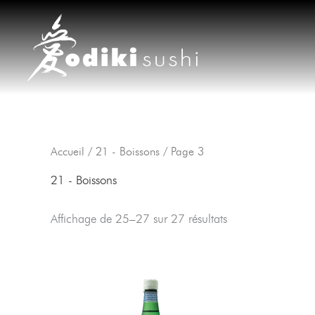
Aller
au
contenu
Accueil
/
21 - Boissons
/ Page 3
21 - Boissons
Affichage de 25–27 sur 27 résultats