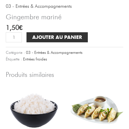
03 - Entrées & Accompagnements
Gingembre mariné
1,50
€
quantité
AJOUTER AU PANIER
de
Gingembre
Catégorie :
03 - Entrées & Accompagnements
mariné
Étiquette :
Entrées froides
Produits similaires