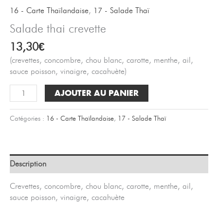
16 - Carte Thaïlandaise
,
17 - Salade Thaï
Salade thai crevette
13,30
€
(crevettes, concombre, chou blanc, carotte, menthe, ail,
sauce poisson, vinaigre, cacahuète)
quantité
AJOUTER AU PANIER
de
Salade
Catégories :
16 - Carte Thaïlandaise
,
17 - Salade Thaï
thai
crevette
Description
Crevettes, concombre, chou blanc, carotte, menthe, ail,
sauce poisson, vinaigre, cacahuète