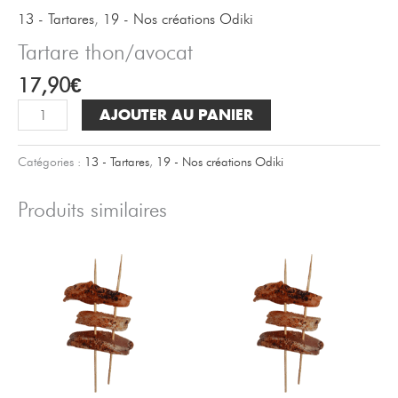
13 - Tartares
,
19 - Nos créations Odiki
Tartare thon/avocat
17,90
€
quantité
AJOUTER AU PANIER
de
Tartare
Catégories :
13 - Tartares
,
19 - Nos créations Odiki
thon/avocat
Produits similaires