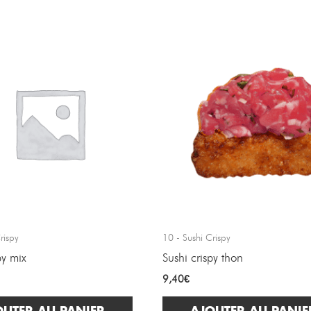
rispy
10 - Sushi Crispy
py mix
Sushi crispy thon
9,40
€
OUTER AU PANIER
AJOUTER AU PANIE