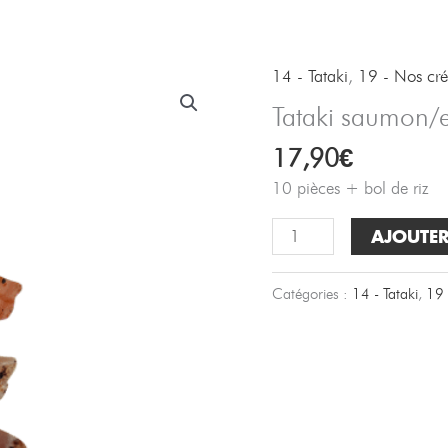
R
14 - Tataki
,
19 - Nos cré
Tataki saumon/
17,90
€
10 pièces + bol de riz
quantité
AJOUTER
de
Tataki
Catégories :
14 - Tataki
,
19 
saumon/espadon