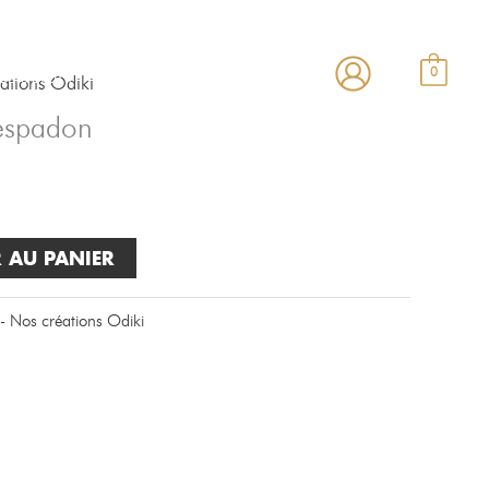
estaurant
Carte
Contact
0
ations Odiki
espadon
 AU PANIER
- Nos créations Odiki