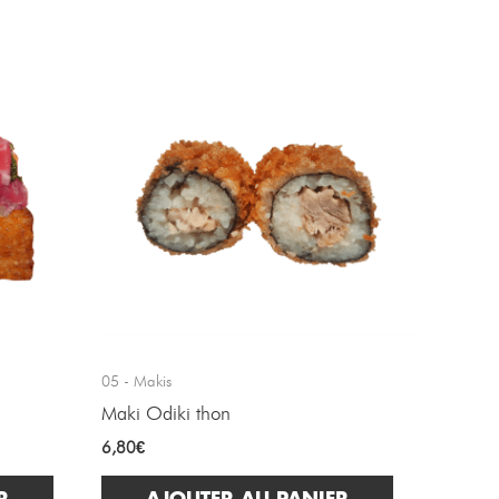
05 - Makis
Maki Odiki thon
6,80
€
R
AJOUTER AU PANIER