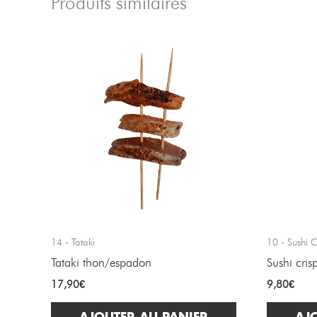
Produits similaires
14 - Tataki
10 - Sushi C
Tataki thon/espadon
Sushi cris
17,90
€
9,80
€
AJOUTER AU PANIER
AJ