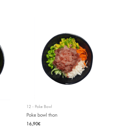
12 - Poke Bowl
Poke bowl thon
16,90
€