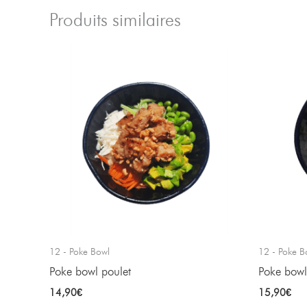
Produits similaires
12 - Poke Bowl
12 - Poke B
Poke bowl poulet
Poke bow
14,90
€
15,90
€