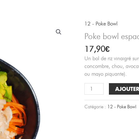
R
12 - Poke Bowl
Poke bowl espa
17,90
€
Un bol de riz vinaigré s
concombre, chou, avocat,
ou mayo piquante).
quantité
AJOUTER
de
Poke
Catégorie :
12 - Poke Bowl
bowl
espadon