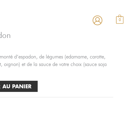
estaurant
Carte
Contact
0
don
urmonté d’espadon, de légumes (edamame, carotte,
 oignon) et de la sauce de votre choix (sauce soja
 AU PANIER