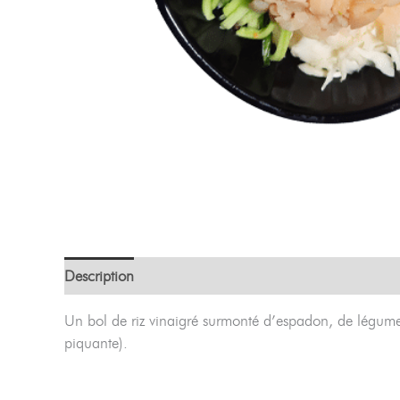
Description
Un bol de riz vinaigré surmonté d’espadon, de légum
piquante).