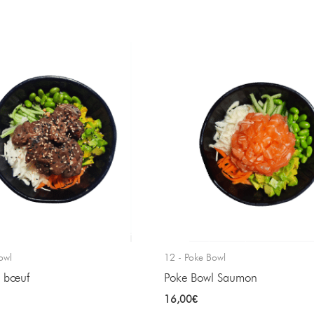
owl
12 - Poke Bowl
l bœuf
Poke Bowl Saumon
16,00
€