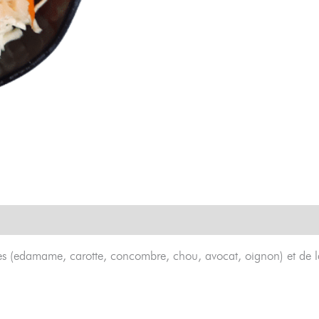
es (edamame, carotte, concombre, chou, avocat, oignon) et de l