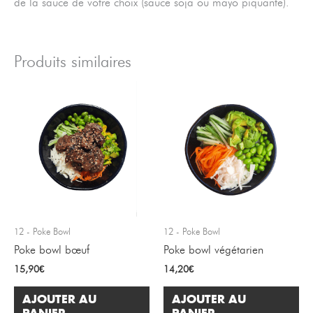
de la sauce de votre choix (sauce soja ou mayo piquante).
Produits similaires
12 - Poke Bowl
12 - Poke Bowl
Poke bowl bœuf
Poke bowl végétarien
15,90
€
14,20
€
AJOUTER AU
AJOUTER AU
PANIER
PANIER