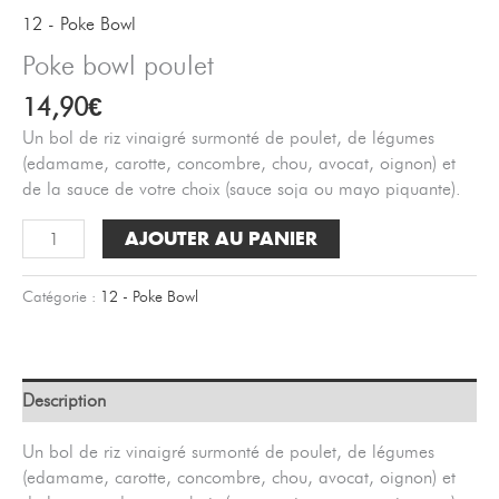
12 - Poke Bowl
Poke bowl poulet
14,90
€
Un bol de riz vinaigré surmonté de poulet, de légumes
(edamame, carotte, concombre, chou, avocat, oignon) et
de la sauce de votre choix (sauce soja ou mayo piquante).
quantité
AJOUTER AU PANIER
de
Poke
Catégorie :
12 - Poke Bowl
bowl
poulet
Description
Un bol de riz vinaigré surmonté de poulet, de légumes
(edamame, carotte, concombre, chou, avocat, oignon) et