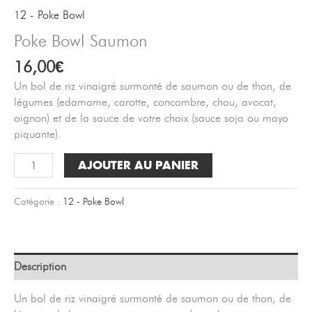
12 - Poke Bowl
Poke Bowl Saumon
16,00
€
Un bol de riz vinaigré surmonté de saumon ou de thon, de
légumes (edamame, carotte, concombre, chou, avocat,
oignon) et de la sauce de votre choix (sauce soja ou mayo
piquante).
quantité
AJOUTER AU PANIER
de
Poke
Catégorie :
12 - Poke Bowl
Bowl
Saumon
Description
Un bol de riz vinaigré surmonté de saumon ou de thon, de