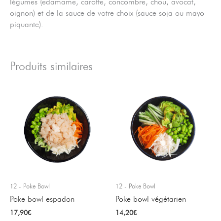
légumes (edamame, carotte, concombre, chou, avocat,
oignon) et de la sauce de votre choix (sauce soja ou mayo
piquante).
Produits similaires
12 - Poke Bowl
12 - Poke Bowl
Poke bowl espadon
Poke bowl végétarien
17,90
€
14,20
€